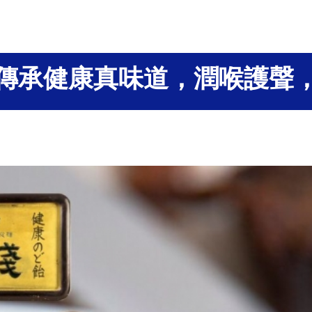
傳承健康真味道，潤喉護聲