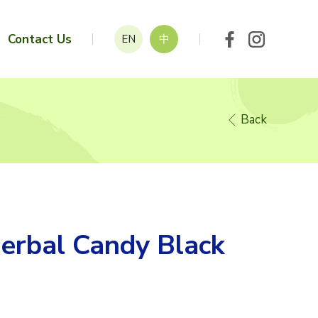
Contact Us
EN
中
Back
rbal Candy Black