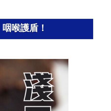
，咽喉護盾！