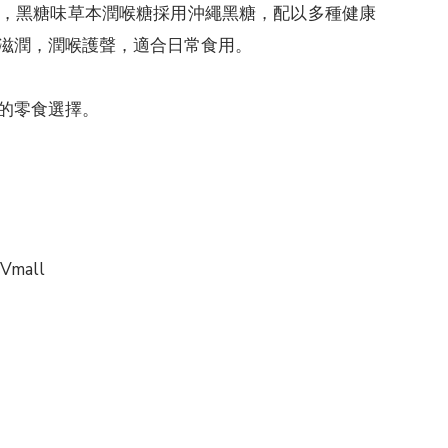
，黑糖味草本潤喉糖採用沖繩黑糖，配以多種健康
滋潤，潤喉護聲，適合日常食用。
的零食選擇。
Vmall